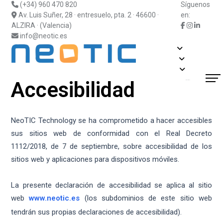
(+34) 960 470 820
Síguenos
Av. Luis Suñer, 28 · entresuelo, pta. 2 · 46600 ·
en:
ALZIRA · (Valencia)
info@neotic.es
Soluciones
Fabricantes
Información
Actualidad
Accesibilidad
¿Hablamos?
Blog
Soporte
Suscripciones
Contacto
NeoTIC Technology se ha comprometido a hacer accesibles
sus sitios web de conformidad con el Real Decreto
1112/2018, de 7 de septiembre, sobre accesibilidad de los
sitios web y aplicaciones para dispositivos móviles.
La presente declaración de accesibilidad se aplica al sitio
web
www.neotic.es
(los subdominios de este sitio web
tendrán sus propias declaraciones de accesibilidad).