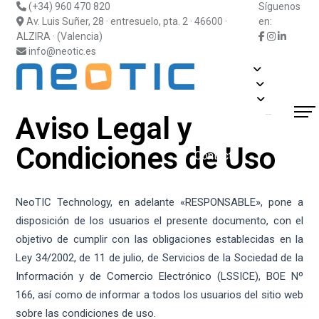
(+34) 960 470 820
Síguenos
Av. Luis Suñer, 28 · entresuelo, pta. 2 · 46600 ·
en:
ALZIRA · (Valencia)
info@neotic.es
Soluciones
Fabricantes
Información
Actualidad
Aviso Legal y
¿Hablamos?
Blog
Soporte
Suscripciones
Condiciones de Uso
Contacto
NeoTIC Technology, en adelante «RESPONSABLE», pone a
disposición de los usuarios el presente documento, con el
objetivo de cumplir con las obligaciones establecidas en la
Ley 34/2002, de 11 de julio, de Servicios de la Sociedad de la
Información y de Comercio Electrónico (LSSICE), BOE Nº
166, así como de informar a todos los usuarios del sitio web
sobre las condiciones de uso.