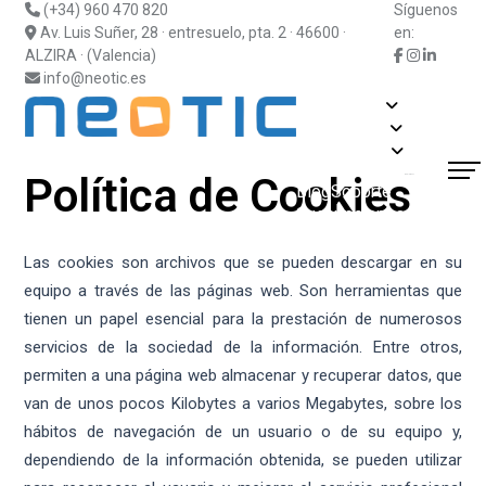
(+34) 960 470 820
Síguenos
Av. Luis Suñer, 28 · entresuelo, pta. 2 · 46600 ·
en:
ALZIRA · (Valencia)
info@neotic.es
Soluciones
Fabricantes
Información
Actualidad
Política de Cookies
¿Hablamos?
Blog
Soporte
Suscripciones
Contacto
Las cookies son archivos que se pueden descargar en su
equipo a través de las páginas web. Son herramientas que
tienen un papel esencial para la prestación de numerosos
servicios de la sociedad de la información. Entre otros,
permiten a una página web almacenar y recuperar datos, que
van de unos pocos Kilobytes a varios Megabytes, sobre los
hábitos de navegación de un usuario o de su equipo y,
dependiendo de la información obtenida, se pueden utilizar