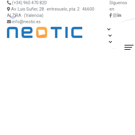
(+34) 960 470 820
Síguenos
Av. Luis Suñer, 28 · entresuelo, pta. 2 · 46600 ·
en:
ALZIRA · (Valencia)
info@neotic.es
Soluciones
Fabricantes
Información
Actualidad
¿Hablamos?
Blog
Soporte
Suscripciones
Contacto