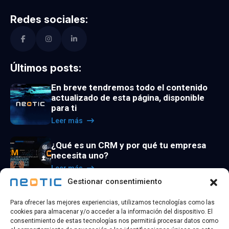
Redes sociales:
Últimos posts:
En breve tendremos todo el contenido
actualizado de esta página, disponible
para ti
Leer más
¿Qué es un CRM y por qué tu empresa
necesita uno?
Leer más
Gestionar consentimiento
La utilidad de los agentes de inteligencia
Para ofrecer las mejores experiencias, utilizamos tecnologías como las
artificial
cookies para almacenar y/o acceder a la información del dispositivo. El
Leer más
consentimiento de estas tecnologías nos permitirá procesar datos como