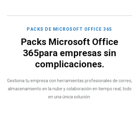
P
A
C
K
S
D
E
M
I
C
R
O
S
O
F
T
O
F
F
I
C
E
3
6
5
P
a
c
k
s
M
i
c
r
o
s
o
f
t
O
f
f
i
c
e
3
6
5
p
a
r
a
e
m
p
r
e
s
a
s
s
i
n
c
o
m
p
l
i
c
a
c
i
o
n
e
s
.
Gestiona tu empresa con herramientas profesionales de correo,
almacenamiento en la nube y colaboración en tiempo real, todo
en una única solución.