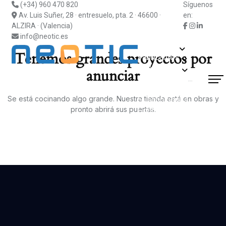
(+34) 960 470 820
Síguenos
Av. Luis Suñer, 28 · entresuelo, pta. 2 · 46600 ·
en:
ALZIRA · (Valencia)
info@neotic.es
Soluciones
Tenemos grandes proyectos por
Fabricantes
Información
anunciar
Actualidad
¿Hablamos?
Blog
Soporte
Se está cocinando algo grande. Nuestra tienda está en obras y
Suscripciones
pronto abrirá sus puertas.
Contacto