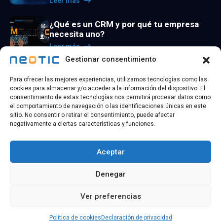
Leer más
¿Qué es un CRM y por qué tu empresa
necesita uno?
Leer más
Gestionar consentimiento
La utilidad de los agentes de inteligencia
Para ofrecer las mejores experiencias, utilizamos tecnologías como las
artificial
cookies para almacenar y/o acceder a la información del dispositivo. El
Leer más
consentimiento de estas tecnologías nos permitirá procesar datos como
el comportamiento de navegación o las identificaciones únicas en este
sitio. No consentir o retirar el consentimiento, puede afectar
negativamente a ciertas características y funciones.
Aceptar
@ 2026 Copyright
NEOTIC TECHNOLOGY
| Todos los
Denegar
derechos reservados
Ver preferencias
Política de
Política de
Aviso
Accesibilidad
privacidad
cookies
legal
Política de cookies
Declaración de privacidad