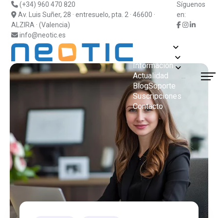
(+34) 960 470 820
Síguenos
Av. Luis Suñer, 28 · entresuelo, pta. 2 · 46600 ·
en:
ALZIRA · (Valencia)
info@neotic.es
Soluciones
Fabricantes
Información
Actualidad
¿Hablamos?
Blog
Soporte
Suscripciones
Contacto