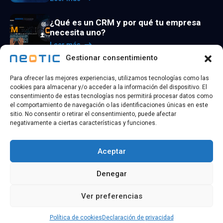
¿Qué es un CRM y por qué tu empresa
necesita uno?
Leer más
Gestionar consentimiento
La utilidad de los agentes de inteligencia
Para ofrecer las mejores experiencias, utilizamos tecnologías como las
artificial
cookies para almacenar y/o acceder a la información del dispositivo. El
Leer más
consentimiento de estas tecnologías nos permitirá procesar datos como
el comportamiento de navegación o las identificaciones únicas en este
sitio. No consentir o retirar el consentimiento, puede afectar
negativamente a ciertas características y funciones.
Aceptar
@ 2026 Copyright
NEOTIC TECHNOLOGY
| Todos los
Denegar
derechos reservados
Ver preferencias
Política de
Política de
Aviso
Accesibilidad
privacidad
cookies
legal
Política de cookies
Declaración de privacidad