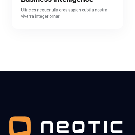
Ultricies nequenulla eros sapien cubilia nostra
viverra integer ornar