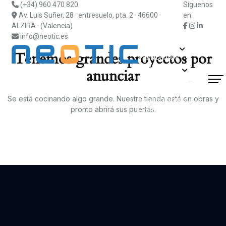
(+34) 960 470 820
Síguenos
Av. Luis Suñer, 28 · entresuelo, pta. 2 · 46600 ·
en:
ALZIRA · (Valencia)
info@neotic.es
Soluciones
Tenemos grandes proyectos por
Fabricantes
Información
anunciar
Actualidad
¿Hablamos?
Blog
Soporte
Se está cocinando algo grande. Nuestra tienda está en obras y
Suscripciones
pronto abrirá sus puertas.
Contacto