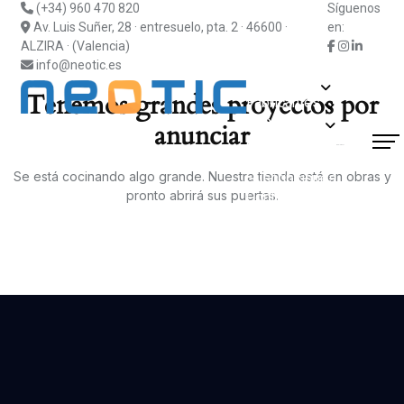
(+34) 960 470 820
Síguenos
Av. Luis Suñer, 28 · entresuelo, pta. 2 · 46600 ·
en:
ALZIRA · (Valencia)
info@neotic.es
Soluciones
Tenemos grandes proyectos por
Fabricantes
Información
anunciar
Actualidad
¿Hablamos?
Blog
Soporte
Se está cocinando algo grande. Nuestra tienda está en obras y
Suscripciones
pronto abrirá sus puertas.
Contacto