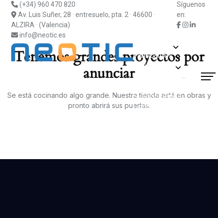
(+34) 960 470 820
Síguenos
Av. Luis Suñer, 28 · entresuelo, pta. 2 · 46600 ·
en:
ALZIRA · (Valencia)
info@neotic.es
Soluciones
Tenemos grandes proyectos por
Fabricantes
Información
anunciar
Actualidad
¿Hablamos?
Blog
Soporte
Se está cocinando algo grande. Nuestra tienda está en obras y
Suscripciones
pronto abrirá sus puertas.
Contacto