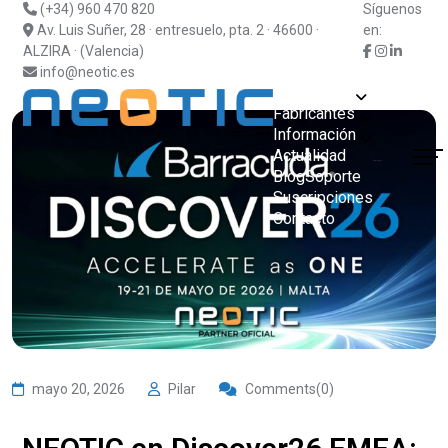
(+34) 960 470 820
Síguenos
Av. Luis Suñer, 28 · entresuelo, pta. 2 · 46600 ·
en:
ALZIRA · (Valencia)
info@neotic.es
Soluciones
Fabricantes
Información
Actualidad
¿Hablamos?
Blog
Soporte
Suscripciones
Contacto
mayo 20, 2026
Pilar
Comments(0)