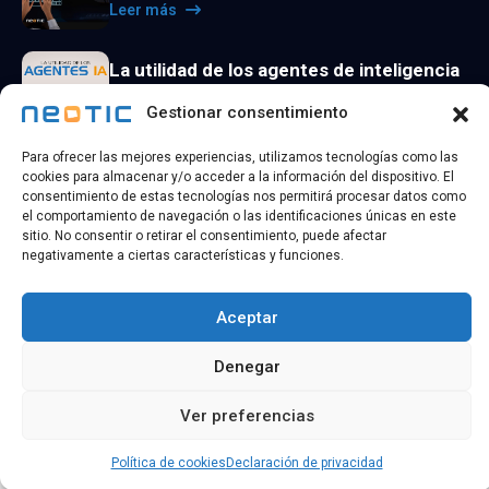
Leer más
La utilidad de los agentes de inteligencia
artificial
Gestionar consentimiento
Leer más
Para ofrecer las mejores experiencias, utilizamos tecnologías como las
cookies para almacenar y/o acceder a la información del dispositivo. El
consentimiento de estas tecnologías nos permitirá procesar datos como
el comportamiento de navegación o las identificaciones únicas en este
sitio. No consentir o retirar el consentimiento, puede afectar
negativamente a ciertas características y funciones.
@ 2026 Copyright
NEOTIC TECHNOLOGY
| Todos los
derechos reservados
Aceptar
Política de
Política de
Aviso
Accesibilidad
Denegar
privacidad
cookies
legal
Ver preferencias
Política de cookies
Declaración de privacidad