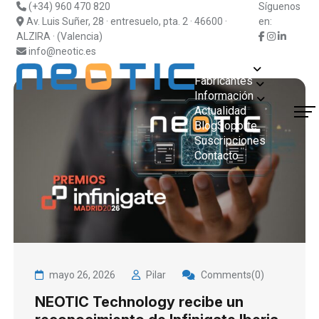
(+34) 960 470 820
Síguenos
Av. Luis Suñer, 28 · entresuelo, pta. 2 · 46600 ·
en:
ALZIRA · (Valencia)
info@neotic.es
Soluciones
Fabricantes
Información
Actualidad
¿Hablamos?
Blog
Soporte
Suscripciones
Contacto
mayo 26, 2026
Pilar
Comments(0)
NEOTIC Technology recibe un