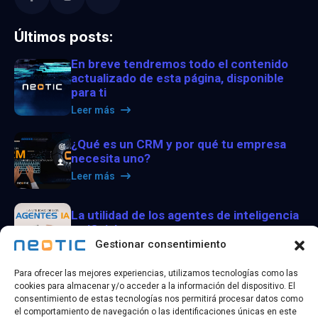
Últimos posts:
En breve tendremos todo el contenido
actualizado de esta página, disponible
para ti
Leer más
¿Qué es un CRM y por qué tu empresa
necesita uno?
Leer más
La utilidad de los agentes de inteligencia
artificial
Gestionar consentimiento
Leer más
Para ofrecer las mejores experiencias, utilizamos tecnologías como las
cookies para almacenar y/o acceder a la información del dispositivo. El
consentimiento de estas tecnologías nos permitirá procesar datos como
el comportamiento de navegación o las identificaciones únicas en este