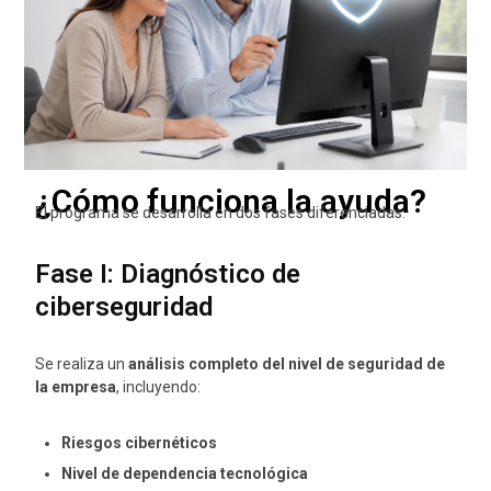
¿Cómo funciona la ayuda?
El programa se desarrolla en dos fases diferenciadas:
Fase I: Diagnóstico de
ciberseguridad
Se realiza un
análisis completo del nivel de seguridad de
la empresa
, incluyendo:
Riesgos cibernéticos
Nivel de dependencia tecnológica