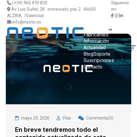
(+34) 960 470 820
Síguenos
Av. Luis Suñer, 28 · entresuelo, pta. 2 · 46600 ·
en:
ALZIRA · (Valencia)
info@neotic.es
Soluciones
Fabricantes
Información
Actualidad
¿Hablamos?
Blog
Soporte
Suscripciones
Contacto
mayo 29, 2026
Pilar
Comments(0)
En breve tendremos todo el